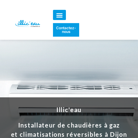
Aller
au
Installation de climatisation réversible
Installation de chaudière à gaz
06 78 28 44 88
Contactez-
contenu
nous
Illic'eau
Installateur de chaudières à gaz
et climatisations réversibles à Dijon